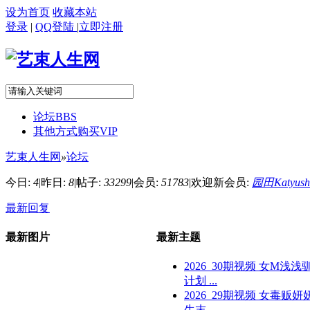
设为首页
收藏本站
登录
|
QQ登陆
|
立即注册
论坛
BBS
其他方式购买VIP
艺束人生网
»
论坛
今日:
4
|
昨日:
8
|
帖子:
33299
|
会员:
51783
|
欢迎新会员:
园田Katyush
最新回复
最新图片
最新主题
2026_30期视频 女M浅浅
计划 ...
2026_29期视频 女毒贩妍
生末 ...