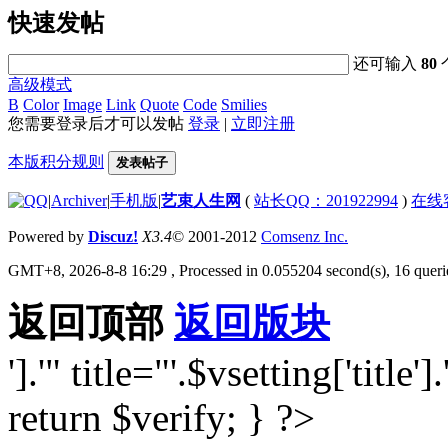
快速发帖
还可输入
80
高级模式
B
Color
Image
Link
Quote
Code
Smilies
您需要登录后才可以发帖
登录
|
立即注册
本版积分规则
发表帖子
|
Archiver
|
手机版
|
艺束人生网
(
站长QQ：201922994
)
在线
Powered by
Discuz!
X3.4
© 2001-2012
Comsenz Inc.
GMT+8, 2026-8-8 16:29
, Processed in 0.055204 second(s), 16 querie
返回顶部
返回版块
'].'" title="'.$vsetting['title'].
return $verify; } ?>