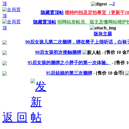
...
2
隐藏置顶帖
模特约拍及定拍事宜（更新于202
隐藏置顶帖
招网站发帖员、版主及懂网站维护
版块主题
90后女孩儿第二次捆绑，绑在凳子上很听话，白袜
90后女孩初次接触捆绑
- [售价
10
金
95后女孩的捆绑之小胖子的第一次体验。
- [售价
1
95后姑娘的第三次捆绑
- [售价
10
金币]
返 回