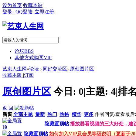
设为首页
收藏本站
登录
|
QQ登陆
|
立即注册
论坛
BBS
其他方式购买VIP
艺束人生网
»
论坛
›
同好交流区
›
原创图片区
收藏本版
|
订阅
原创图片区
今日:
0
|
主题:
4
|
排名
返 回
新窗
全部主题
最新
热门
热帖
精华
更多
作者
回复/查看
最后
隐藏置顶帖
播放器看视频的三大好处，建
隐藏置顶帖
如何加入VIP及会员等级说明（更新于202