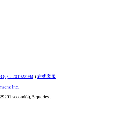
QQ：201922994
)
在线客服
senz Inc.
29291 second(s), 5 queries .