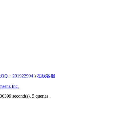
QQ：201922994
)
在线客服
senz Inc.
30399 second(s), 5 queries .