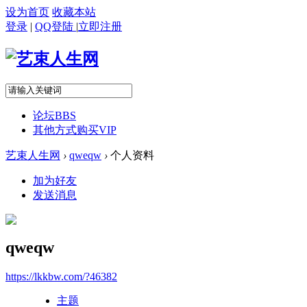
设为首页
收藏本站
登录
|
QQ登陆
|
立即注册
论坛
BBS
其他方式购买VIP
艺束人生网
›
qweqw
›
个人资料
加为好友
发送消息
qweqw
https://lkkbw.com/?46382
主题