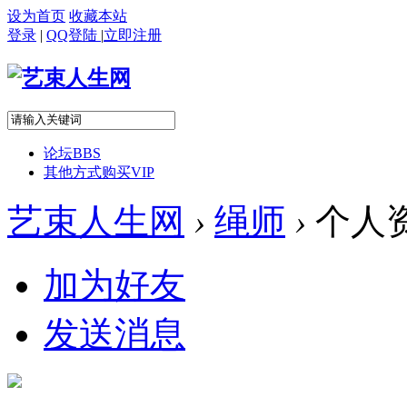
设为首页
收藏本站
登录
|
QQ登陆
|
立即注册
论坛
BBS
其他方式购买VIP
艺束人生网
›
绳师
›
个人
加为好友
发送消息