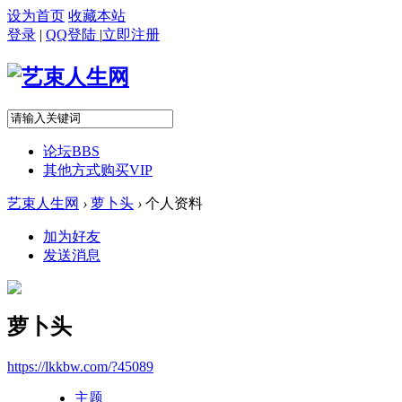
设为首页
收藏本站
登录
|
QQ登陆
|
立即注册
论坛
BBS
其他方式购买VIP
艺束人生网
›
萝卜头
›
个人资料
加为好友
发送消息
萝卜头
https://lkkbw.com/?45089
主题