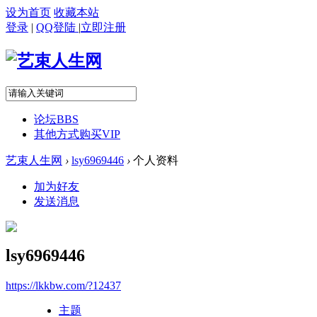
设为首页
收藏本站
登录
|
QQ登陆
|
立即注册
论坛
BBS
其他方式购买VIP
艺束人生网
›
lsy6969446
›
个人资料
加为好友
发送消息
lsy6969446
https://lkkbw.com/?12437
主题