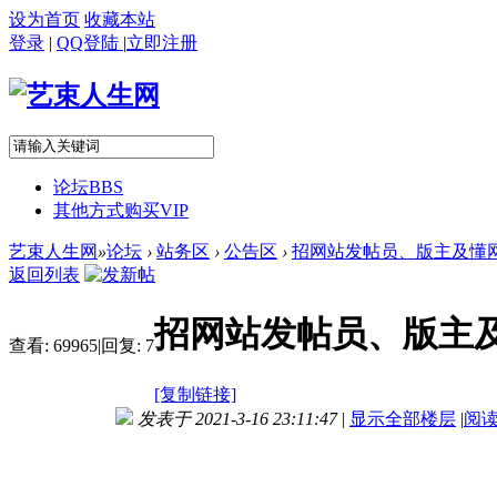
设为首页
收藏本站
登录
|
QQ登陆
|
立即注册
论坛
BBS
其他方式购买VIP
艺束人生网
»
论坛
›
站务区
›
公告区
›
招网站发帖员、版主及懂网
返回列表
招网站发帖员、版主
查看:
69965
|
回复:
7
[复制链接]
发表于 2021-3-16 23:11:47
|
显示全部楼层
|
阅