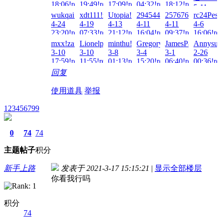
18:06!read!
19:49!read!
17:09!read!
04:32!read!
18:12!read!
5-11
wukqai!zai!2026-
xdt111!zai!2026-
Utopia!zai!2026-
2945441360!zai!2026-
2576763706!zai!
rc24Pes
23:20!re
4-24
4-19
4-13
4-11
4-11
4-6
23:20!read!
07:33!read!
21:12!read!
16:04!read!
09:37!read!
16:06!re
mxx!zai!2026-
Lionelplock!zai!2026-
minthu!zai!2026-
GregoryAdedy!zai!2026-
JamesPaf!zai!202
Annysus
3-10
3-10
3-8
3-4
3-1
2-26
17:59!read!
11:55!read!
01:13!read!
15:20!read!
06:40!read!
00:36!re
回复
使用道具
举报
123456799
0
74
74
主题
帖子
积分
新手上路
发表于 2021-3-17 15:15:21
|
显示全部楼层
你看我行吗
积分
74