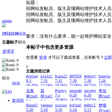
如题：
招网站发帖员、版主及懂网站维护技术人员
招网站发帖员、版主及懂网站维护技术人员
招网站发帖员、版主及懂网站维护技术人员
admin
1953
2130
6036
要求：没有什么要求，能一起维护网站安全
主题
帖子
积分
本帖子中包含更多资源
管理员
您需要
登录
才可以下载或查看，没有帐号？
立即
x
主题浏览记录
dcg!zai!2026-
q1a1z1w1e1!zai!2026-
Kaza223!zai!2026-
l897830689!zai!2026-
ltebsxy!zai!2026-
hope!za
积分
8-3
7-31
7-31
7-30
7-30
7-26
6036
16:26!read!
12:24!read!
10:56!read!
22:06!read!
00:55!read!
21:33!re
Ptorivy!zai!2026-
gmxrdd!zai!2026-
qwertyuioppoiuy!
戈夜
荔
李佳
7-1
6-29
6-26
南!zai!2026-
枝!zai!2026-
静!zai!2
20:46!read!
14:35!read!
03:03!read!
发消息
7-3
7-2
6-22
BrianUnwit!zai!2026-
yanggangzhi!zai!2026-
xxxxxxxxxxx!zai!2026-
kjz!zai!2026-
ttght123456!zai!
梦喵
16:48!read!
14:33!read!
03:21!re
5-20
5-16
5-16
5-14
5-13
谷!zai!2