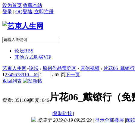
设为首页
收藏本站
登录
|
QQ登陆
|
立即注册
论坛
BBS
其他方式购买VIP
艺束人生网
»
论坛
›
原创作品预览区
›
原创视频
›
片花06_戴镣行
1
2
3
4
5
6
7
8
9
10
... 65
/ 65 页
下一页
返回列表
片花06_戴镣行（免费下
查看:
351169
|
回复:
646
[复制链接]
发表于 2019-8-19 09:25:29
|
显示全部楼层
|
阅