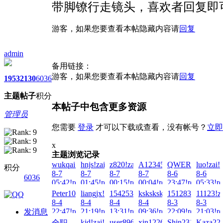
带脚镣行走镜头，喜欢者回复即
游客，如果您要查看本帖隐藏内容请
回复
admin
备用链接：
游客，如果您要查看本帖隐藏内容请
回复
1953
2130
6036
主题
帖子
积分
本帖子中包含更多资源
管理员
您需要
登录
才可以下载或查看，没有帐号？
立即
x
主题浏览记录
wukqai!zai!2026-
hnjs!zai!2026-
z820!zai!2026-
A123456...!zai!2026-
QWER000!zai!2
luo!zai!
积分
8-7
8-7
8-7
8-7
8-6
8-6
6036
05:42!read!
01:45!read!
00:15!read!
00:04!read!
23:47!read!
05:33!re
Peter100713!zai!2026-
liangjx!zai!2026-
1542538255!zai!2026-
ksksksksks!zai!2026-
1512837271!zai!
11123!z
8-4
8-4
8-4
8-4
8-3
8-3
22:47!read!
21:19!read!
13:31!read!
09:36!read!
22:09!read!
21:03!re
发消息
kid!zai!2026-
user8963!zai!2026-
xin122698!zai!2026-
Shin231199!zai!
Kaza223
全职