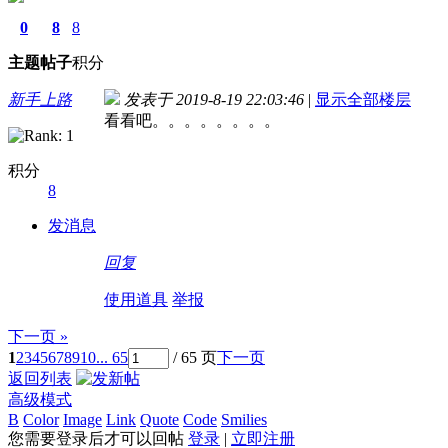
0
8
8
主题
帖子
积分
新手上路
发表于 2019-8-19 22:03:46
|
显示全部楼层
看看吧。。。。。。。。
积分
8
发消息
回复
使用道具
举报
下一页 »
1
2
3
4
5
6
7
8
9
10
... 65
/ 65 页
下一页
返回列表
高级模式
B
Color
Image
Link
Quote
Code
Smilies
您需要登录后才可以回帖
登录
|
立即注册