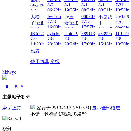
8-2
8-1
8-1
8-1
7-31
0!zai!2026-
06:22!read!
19:35!read!
08:34!read!
08:31!read!
10:58!re
8-2
09:37!read!
fws!zai!2026-
0007070707070!zai!2026-
大橙
yy玉
不是我
lqy1428
7-23
7-22
7-22
子!zai!2026-
女!zai!2026-
干
16:03!read!
17:57!read!
00:02!re
7-23
7-22
的!zai!2026-
JK6120D!zai!2026-
aybcksj!zai!2026-
nailon!zai!2026-
789113!zai!2026-
a3399521!zai!20
1191193
23:52!read!
21:26!read!
7-22
7-9
7-8
7-8
7-8
7-8
7-8
15:13!read!
14:29!read!
23:30!read!
20:24!read!
17:09!read!
15:16!read!
13:30!re
回复
使用道具
举报
hldwyc
0
5
5
主题
帖子
积分
新手上路
发表于 2019-8-19 10:14:03
|
显示全部楼层
不错，这样的短视频多发些
积分