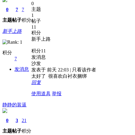
0
主题
0
7
7
1
主题
帖子
积分
帖子
11
新手上路
积分
新手上路
积分11
积分
发消息
7
沙发
发消息
发表于 前天 22:03 | 只看该作者
太好了 很喜欢白衬衣捆绑
回复
使用道具
举报
静静的装逼
0
3
21
主题
帖子
积分