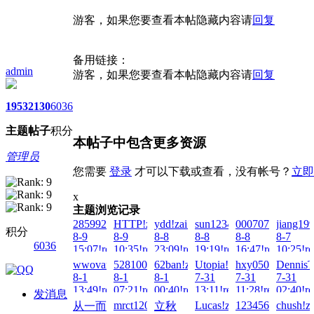
游客，如果您要查看本帖隐藏内容请
回复
备用链接：
admin
游客，如果您要查看本帖隐藏内容请
回复
1953
2130
6036
主题
帖子
积分
本帖子中包含更多资源
管理员
您需要
登录
才可以下载或查看，没有帐号？
立即
x
主题浏览记录
28599274@qq.com!zai!2026-
HTTP!zai!2026-
ydd!zai!2026-
sun123456789!zai!2026-
0007070707070!z
jiang199
积分
8-9
8-9
8-8
8-8
8-8
8-7
6036
15:07!read!
10:35!read!
23:09!read!
19:19!read!
16:47!read!
10:25!re
wwovar!zai!2026-
5281000796!zai!2026-
62ban!zai!2026-
Utopia!zai!2026-
hxy050923!zai!2
DennisT
8-1
8-1
8-1
7-31
7-31
7-31
13:49!read!
07:21!read!
00:40!read!
13:11!read!
11:28!read!
02:40!re
发消息
mrct1207!zai!2026-
Lucas!zai!2026-
123456Q!zai!202
chush!z
从一而
立秋