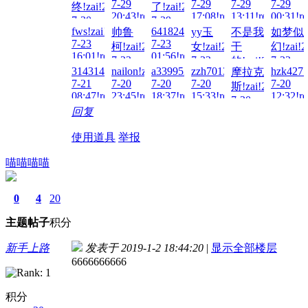
7-29
7-29
7-29
7-29
终!zai!2026-
了!zai!2026-
20:43!read!
17:08!read!
13:11!read!
00:31!re
7-30
7-29
fws!zai!2026-
641824693!zai!2026-
帅鲁
yy玉
不是我
如梦似
00:01!read!
17:51!read!
7-23
7-23
柯!zai!2026-
女!zai!2026-
干
幻!zai!2
16:01!read!
01:56!read!
7-23
7-22
7-22
的!zai!2026-
314314!zai!2026-
nailon!zai!2026-
a3399521!zai!2026-
zzh701318!zai!2026-
hzk427!
摩拉克
02:16!read!
23:52!read!
15:06!re
7-22
7-21
7-20
7-20
7-20
7-20
斯!zai!2026-
15:11!read!
08:47!read!
23:45!read!
18:37!read!
15:33!read!
12:32!re
7-20
回复
13:21!read!
使用道具
举报
喵喵喵喵
0
4
20
主题
帖子
积分
新手上路
发表于 2019-1-2 18:44:20
|
显示全部楼层
6666666666
积分