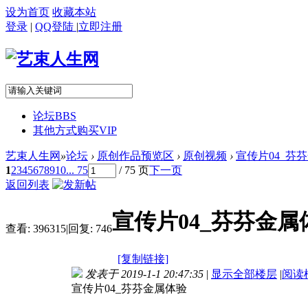
设为首页
收藏本站
登录
|
QQ登陆
|
立即注册
论坛
BBS
其他方式购买VIP
艺束人生网
»
论坛
›
原创作品预览区
›
原创视频
›
宣传片04_芬芬金
1
2
3
4
5
6
7
8
9
10
... 75
/ 75 页
下一页
返回列表
宣传片04_芬芬金属体
查看:
396315
|
回复:
746
[复制链接]
发表于 2019-1-1 20:47:35
|
显示全部楼层
|
阅读
宣传片04_芬芬金属体验