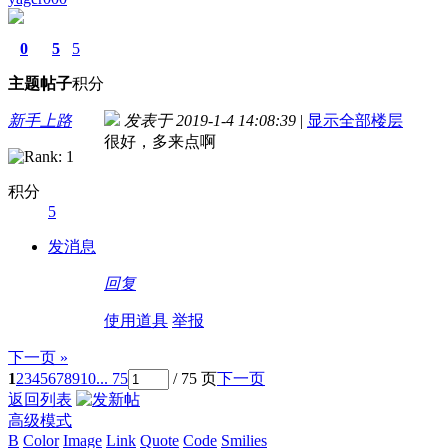
0
5
5
主题
帖子
积分
新手上路
发表于 2019-1-4 14:08:39
|
显示全部楼层
很好，多来点啊
积分
5
发消息
回复
使用道具
举报
下一页 »
1
2
3
4
5
6
7
8
9
10
... 75
/ 75 页
下一页
返回列表
高级模式
B
Color
Image
Link
Quote
Code
Smilies