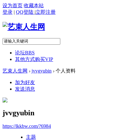
设为首页
收藏本站
登录
|
QQ登陆
|
立即注册
论坛
BBS
其他方式购买VIP
艺束人生网
›
jvvgyubin
›
个人资料
加为好友
发送消息
jvvgyubin
https://lkkbw.com/?6984
主题