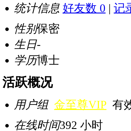
统计信息
好友数 0
|
记录
性别
保密
生日
-
学历
博士
活跃概况
用户组
金至尊VIP
有效期
在线时间
392 小时