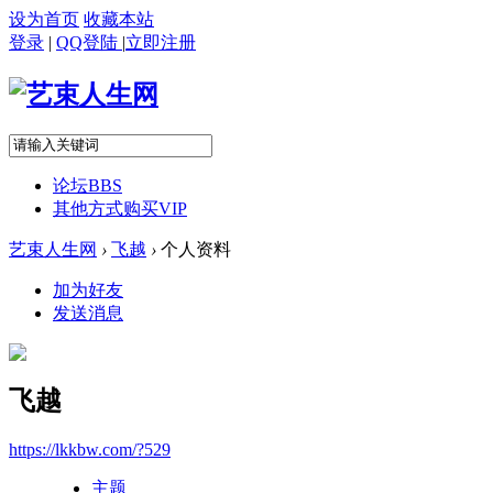
设为首页
收藏本站
登录
|
QQ登陆
|
立即注册
论坛
BBS
其他方式购买VIP
艺束人生网
›
飞越
›
个人资料
加为好友
发送消息
飞越
https://lkkbw.com/?529
主题