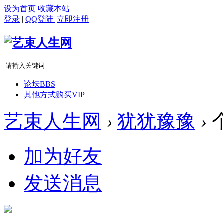
设为首页
收藏本站
登录
|
QQ登陆
|
立即注册
论坛
BBS
其他方式购买VIP
艺束人生网
›
犹犹豫豫
›
加为好友
发送消息