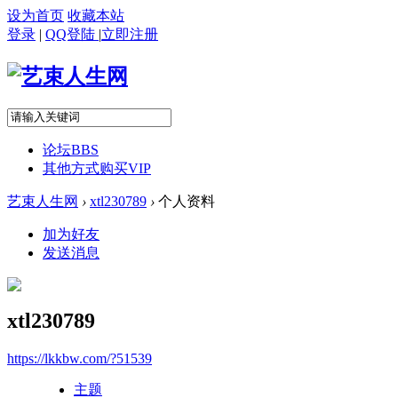
设为首页
收藏本站
登录
|
QQ登陆
|
立即注册
论坛
BBS
其他方式购买VIP
艺束人生网
›
xtl230789
›
个人资料
加为好友
发送消息
xtl230789
https://lkkbw.com/?51539
主题