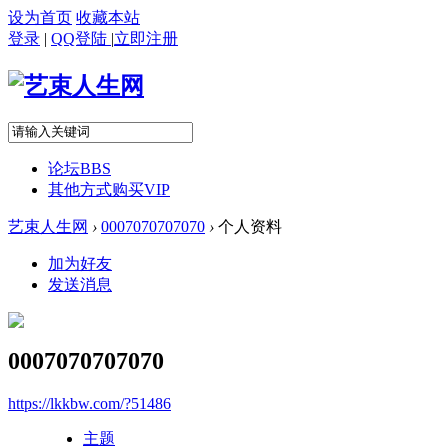
设为首页
收藏本站
登录
|
QQ登陆
|
立即注册
论坛
BBS
其他方式购买VIP
艺束人生网
›
0007070707070
›
个人资料
加为好友
发送消息
0007070707070
https://lkkbw.com/?51486
主题