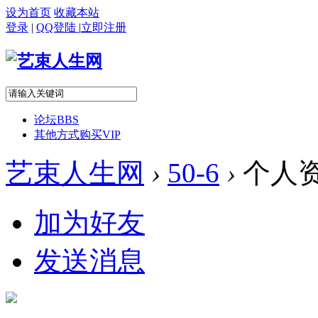
设为首页
收藏本站
登录
|
QQ登陆
|
立即注册
论坛
BBS
其他方式购买VIP
艺束人生网
›
50-6
›
个人
加为好友
发送消息