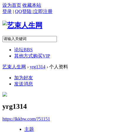
设为首页
收藏本站
登录
|
QQ登陆
|
立即注册
论坛
BBS
其他方式购买VIP
艺束人生网
›
yrg1314
›
个人资料
加为好友
发送消息
yrg1314
https://lkkbw.com/?51151
主题