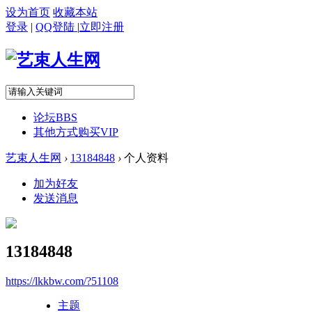
设为首页
收藏本站
登录
|
QQ登陆
|
立即注册
论坛
BBS
其他方式购买VIP
艺束人生网
›
13184848
›
个人资料
加为好友
发送消息
13184848
https://lkkbw.com/?51108
主题