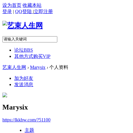
设为首页
收藏本站
登录
|
QQ登陆
|
立即注册
论坛
BBS
其他方式购买VIP
艺束人生网
›
Marysix
›
个人资料
加为好友
发送消息
Marysix
https://lkkbw.com/?51100
主题