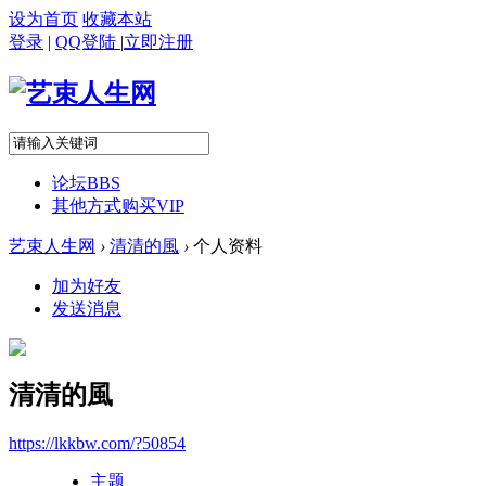
设为首页
收藏本站
登录
|
QQ登陆
|
立即注册
论坛
BBS
其他方式购买VIP
艺束人生网
›
清清的風
›
个人资料
加为好友
发送消息
清清的風
https://lkkbw.com/?50854
主题