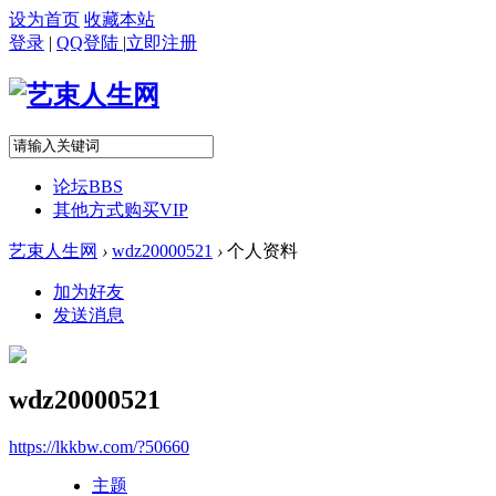
设为首页
收藏本站
登录
|
QQ登陆
|
立即注册
论坛
BBS
其他方式购买VIP
艺束人生网
›
wdz20000521
›
个人资料
加为好友
发送消息
wdz20000521
https://lkkbw.com/?50660
主题