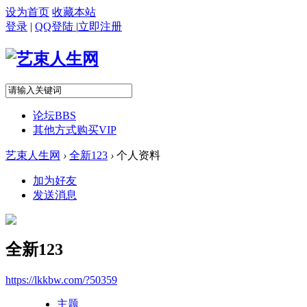
设为首页
收藏本站
登录
|
QQ登陆
|
立即注册
论坛
BBS
其他方式购买VIP
艺束人生网
›
全新123
›
个人资料
加为好友
发送消息
全新123
https://lkkbw.com/?50359
主题