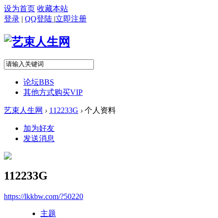
设为首页
收藏本站
登录
|
QQ登陆
|
立即注册
论坛
BBS
其他方式购买VIP
艺束人生网
›
112233G
›
个人资料
加为好友
发送消息
112233G
https://lkkbw.com/?50220
主题