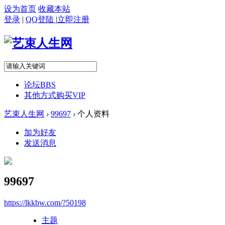
设为首页
收藏本站
登录
|
QQ登陆
|
立即注册
论坛
BBS
其他方式购买VIP
艺束人生网
›
99697
›
个人资料
加为好友
发送消息
99697
https://lkkbw.com/?50198
主题