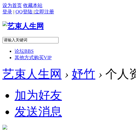
设为首页
收藏本站
登录
|
QQ登陆
|
立即注册
论坛
BBS
其他方式购买VIP
艺束人生网
›
妤竹
›
个人
加为好友
发送消息