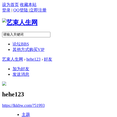
设为首页
收藏本站
登录
|
QQ登陆
|
立即注册
论坛
BBS
其他方式购买VIP
艺束人生网
›
hehe123
›
好友
加为好友
发送消息
hehe123
https://lkkbw.com/?51993
主题