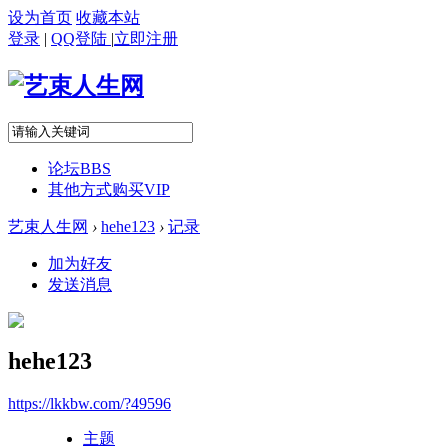
设为首页
收藏本站
登录
|
QQ登陆
|
立即注册
论坛
BBS
其他方式购买VIP
艺束人生网
›
hehe123
›
记录
加为好友
发送消息
hehe123
https://lkkbw.com/?49596
主题