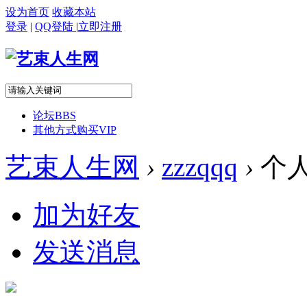
设为首页
收藏本站
登录
|
QQ登陆
|
立即注册
论坛
BBS
其他方式购买VIP
艺束人生网
›
zzzqqq
›
个
加为好友
发送消息