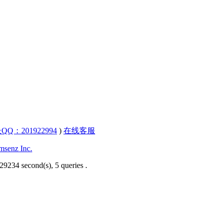
QQ：201922994
)
在线客服
senz Inc.
29234 second(s), 5 queries .