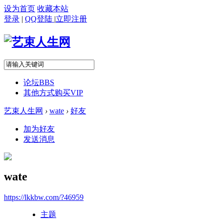
设为首页
收藏本站
登录
|
QQ登陆
|
立即注册
论坛
BBS
其他方式购买VIP
艺束人生网
›
wate
›
好友
加为好友
发送消息
wate
https://lkkbw.com/?46959
主题