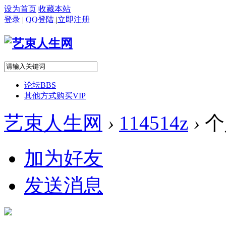
设为首页
收藏本站
登录
|
QQ登陆
|
立即注册
论坛
BBS
其他方式购买VIP
艺束人生网
›
114514z
›
个
加为好友
发送消息