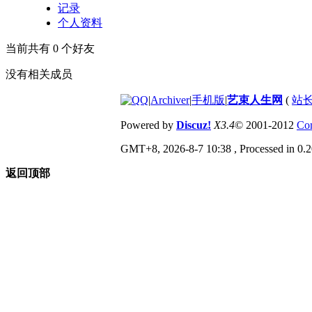
记录
个人资料
当前共有
0
个好友
没有相关成员
|
Archiver
|
手机版
|
艺束人生网
(
站长
Powered by
Discuz!
X3.4
© 2001-2012
Com
GMT+8, 2026-8-7 10:38
, Processed in 0.2
返回顶部