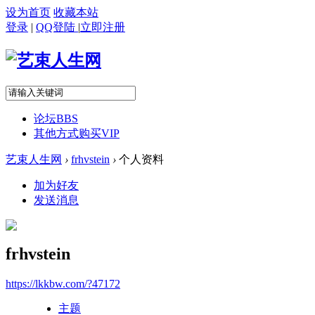
设为首页
收藏本站
登录
|
QQ登陆
|
立即注册
论坛
BBS
其他方式购买VIP
艺束人生网
›
frhvstein
›
个人资料
加为好友
发送消息
frhvstein
https://lkkbw.com/?47172
主题