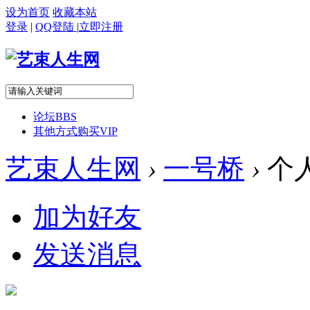
设为首页
收藏本站
登录
|
QQ登陆
|
立即注册
论坛
BBS
其他方式购买VIP
艺束人生网
›
一号桥
›
个
加为好友
发送消息