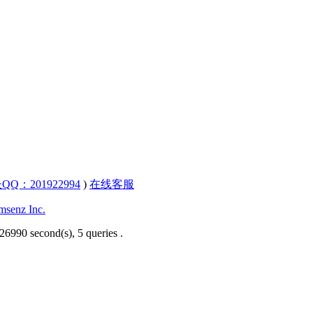
QQ：201922994
)
在线客服
senz Inc.
26990 second(s), 5 queries .