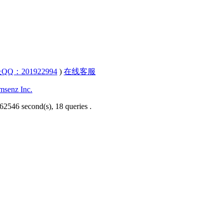
QQ：201922994
)
在线客服
senz Inc.
62546 second(s), 18 queries .