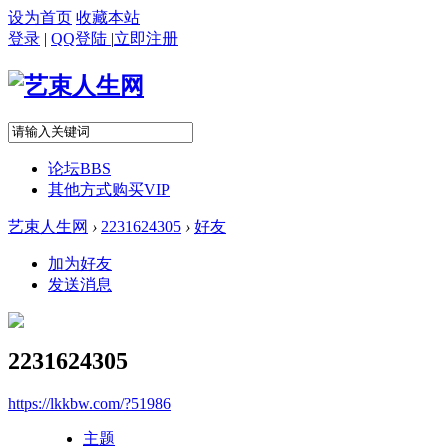
设为首页
收藏本站
登录
|
QQ登陆
|
立即注册
论坛
BBS
其他方式购买VIP
艺束人生网
›
2231624305
›
好友
加为好友
发送消息
2231624305
https://lkkbw.com/?51986
主题