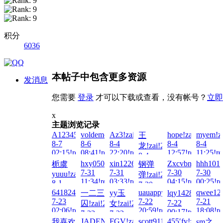
积分
6036
本帖子中包含更多资源
发消息
您需要
登录
才可以下载或查看，没有帐号？
立即
x
主题浏览记录
A123456...!zai!2026-
voldemort!zai!2026-
Az3!zai!2026-
hope!zai!2026-
myem!za
王
8-7
8-6
8-4
8-4
8-4
龙!zai!2026-
02:15!read!
08:41!read!
22:20!read!
12:57!read!
11:25!re
8-4
hxy050923!zai!2026-
xin122698!zai!2026-
Zxcvbnmh!zai!20
hhh1010
栀虞
钢弹
17:19!read!
7-31
7-31
7-30
7-30
yuuu!zai!2026-
弹!zai!2026-
11:34!read!
03:33!read!
04:15!read!
00:25!re
8-1
7-30
23:33!read!
641824693!zai!2026-
uauappy!zai!2026-
qwee123
一二三
yy玉
lqy14285790！!z
21:17!read!
7-23
7-22
7-21
7-22
囚!zai!2026-
女!zai!2026-
02:06!read!
20:59!read!
18:08!re
00:17!read!
7-23
7-22
JADENG22222!zai!2026-
FGV!zai!2026-
scott911!zai!2026-
455′fv!zai!2026-
我喜欢
sm之
01:23!read!
21:42!read!