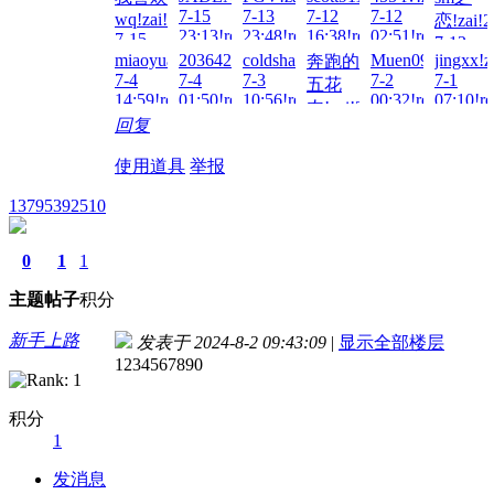
7-15
7-13
7-12
7-12
wq!zai!2026-
恋!zai!2
23:13!read!
23:48!read!
16:38!read!
02:51!read!
7-15
7-12
23:20!read!
miaoyuan1996!zai!2026-
2036429152@qq.c!zai!2026-
coldshackles!zai!2026-
Muen0904!zai!20
jingxx!z
奔跑的
01:03!re
7-4
7-4
7-3
7-2
7-1
五花
14:59!read!
01:50!read!
10:56!read!
00:32!read!
07:10!re
肉!zai!2026-
回复
7-2
22:06!read!
使用道具
举报
13795392510
0
1
1
主题
帖子
积分
新手上路
发表于 2024-8-2 09:43:09
|
显示全部楼层
1234567890
积分
1
发消息