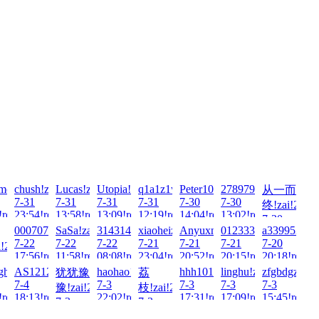
zai!2026-
dEi!zai!2026-
chush!zai!2026-
Lucas!zai!2026-
Utopia!zai!2026-
q1a1z1w1e1!zai!2026-
Peter100713!zai!2026-
2789798353!zai!2026
从一而
7-31
7-31
7-31
7-31
7-30
7-30
终!zai!2026
!read!
23:54!read!
13:58!read!
13:09!read!
12:19!read!
14:04!read!
13:02!read!
7-30
2026-
0007070707070!zai!2026-
SaSa!zai!2026-
314314!zai!2026-
xiaoheizi!zai!2026-
Anyuxning!zai!2026-
012333!zai!2026-
a3399521!za
00:01!read!
7-22
7-22
7-22
7-21
7-21
7-21
7-20
!2026-
17:56!read!
11:58!read!
08:08!read!
23:04!read!
20:52!read!
20:15!read!
20:18!read!
26-
gh1!zai!2026-
AS1212!zai!2026-
haohao1998!zai!2026-
hhh101010!zai!2026-
linghu!zai!2026-
zfgbdgzaerg
犹犹豫
荔
!read!
7-4
7-3
7-3
7-3
7-3
豫!zai!2026-
枝!zai!2026-
!read!
18:13!read!
22:02!read!
17:31!read!
17:09!read!
15:45!read!
7-3
7-3
22:27!read!
20:47!read!