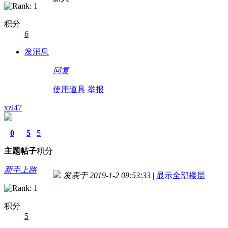
积分
6
发消息
回复
使用道具
举报
xzl47
0
5
5
主题
帖子
积分
新手上路
发表于 2019-1-2 09:53:33
|
显示全部楼层
积分
5