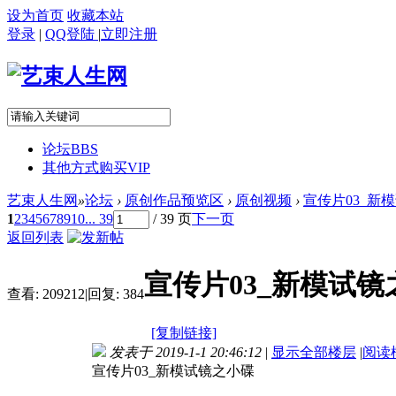
设为首页
收藏本站
登录
|
QQ登陆
|
立即注册
论坛
BBS
其他方式购买VIP
艺束人生网
»
论坛
›
原创作品预览区
›
原创视频
›
宣传片03_新模试
1
2
3
4
5
6
7
8
9
10
... 39
/ 39 页
下一页
返回列表
宣传片03_新模试镜之
查看:
209212
|
回复:
384
[复制链接]
发表于 2019-1-1 20:46:12
|
显示全部楼层
|
阅读
宣传片03_新模试镜之小碟