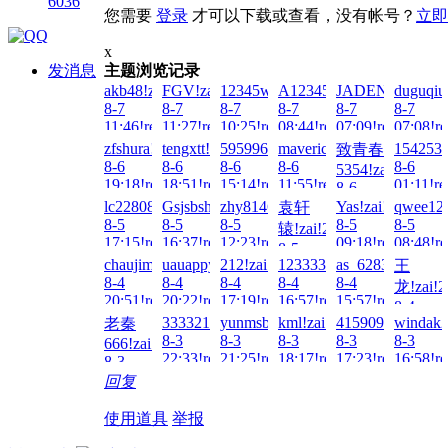
6036
您需要
登录
才可以下载或查看，没有帐号？
立即
x
发消息
主题浏览记录
akb48!zai!2026-
FGV!zai!2026-
12345wto!zai!2026-
A123456...!zai!2026-
JADENG22222!z
duguqiu
8-7
8-7
8-7
8-7
8-7
8-7
11:46!read!
11:27!read!
10:25!read!
08:44!read!
07:09!read!
07:08!re
zfshura!zai!2026-
tengxtt!zai!2026-
595996255!zai!2026-
maverick99!zai!2026-
1542538
致青春
8-6
8-6
8-6
8-6
8-6
5354!zai!2026-
19:18!read!
18:51!read!
15:14!read!
11:55!read!
01:11!re
8-6
02:27!read!
lc2280832!zai!2026-
Gsjsbsh!zai!2026-
zhy8146!zai!2026-
Yas!zai!2026-
qwee123
袁轩
8-5
8-5
8-5
8-5
8-5
辕!zai!2026-
17:15!read!
16:37!read!
12:23!read!
09:18!read!
08:48!re
8-5
chaujimmy!zai!2026-
uauappy!zai!2026-
212!zai!2026-
1233331!zai!2026-
as_6283081!zai!
王
10:48!read!
8-4
8-4
8-4
8-4
8-4
龙!zai!2
20:51!read!
20:22!read!
17:19!read!
16:57!read!
15:57!read!
8-4
333321!zai!2026-
yunmsbd!zai!2026-
kml!zai!2026-
415909209!zai!2
windak2
老秦
15:48!re
8-3
8-3
8-3
8-3
8-3
666!zai!2026-
22:33!read!
21:25!read!
18:17!read!
17:23!read!
16:58!re
8-3
23:13!read!
回复
使用道具
举报