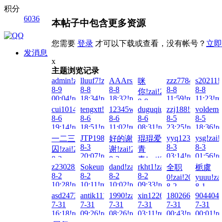
积分
6036
本帖子中包含更多资源
您需要
登录
才可以下载或查看，没有帐号？
立即
发消息
x
主题浏览记录
admin!zai!2026-
lluuf7!zai!2026-
AAArsmls!zai!2026-
zzz778433215!za
s20211!
咪
8-9
8-8
8-8
8-8
8-8
你!zai!2026-
00:04!read!
18:34!read!
18:32!read!
11:59!read!
11:23!re
8-8
cui1014378065!zai!2026-
tengxtt!zai!2026-
12345wto!zai!2026-
duguqiuse1!zai!2026-
zzj188!zai!2026-
voldemo
13:19!read!
8-6
8-6
8-6
8-6
8-5
8-5
19:14!read!
18:51!read!
11:02!read!
08:31!read!
23:25!read!
18:36!re
JTP1980!zai!2026-
yyq123!zai!2026
ysg!zai!
一二三
好的谢
琨琨爱
8-3
8-3
8-3
囚!zai!2026-
谢!zai!2026-
青
20:07!read!
03:14!read!
01:56!re
8-3
8-3
青!zai!2026-
z230283!zai!2026-
Sokeung00!zai!2026-
dand!zai!2026-
rkht1!zai!2026-
全职
栀虞
22:54!read!
13:39!read!
8-3
8-2
8-2
8-2
8-2
0!zai!2026-
yuuu!za
05:15!read!
10:28!read!
10:11!read!
10:02!read!
09:33!read!
8-2
8-1
08:47!read!
23:26!re
asd247387010!zai!2026-
antik1111!zai!2026-
1990!zai!2026-
xin122698!zai!2026-
1802667552!zai!
9044042
7-31
7-31
7-31
7-31
7-31
7-31
16:18!read!
09:26!read!
08:26!read!
03:11!read!
00:43!read!
00:01!re