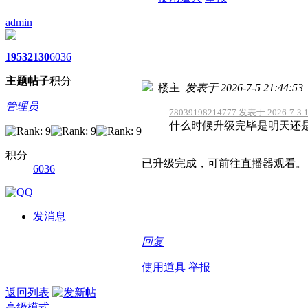
admin
1953
2130
6036
主题
帖子
积分
楼主
|
发表于 2026-7-5 21:44:53
|
管理员
78039198214777 发表于 2026-7-3 1
什么时候升级完毕是明天还
积分
已升级完成，可前往直播器观看。
6036
发消息
回复
使用道具
举报
返回列表
高级模式