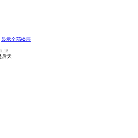
显示全部楼层
8:49
是后天