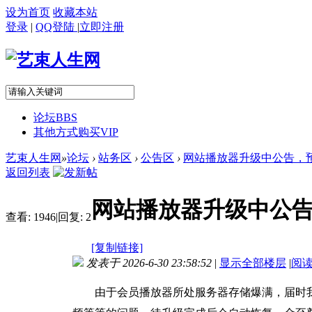
设为首页
收藏本站
登录
|
QQ登陆
|
立即注册
论坛
BBS
其他方式购买VIP
艺束人生网
»
论坛
›
站务区
›
公告区
›
网站播放器升级中公告，预计2
返回列表
网站播放器升级中公告
查看:
1946
|
回复:
2
[复制链接]
发表于 2026-6-30 23:58:52
|
显示全部楼层
|
阅
由于会员播放器所处服务器存储爆满，
届时