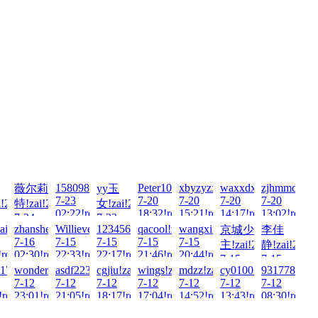
6-
15809842345!zai!2026-
Peter100713!zai!2026-
xbyzyzx!zai!2026-
waxxdxxd!zai!2026-
zjhmmdou!z
薇尔莉
yy玉
7-23
7-20
7-20
7-20
7-20
!2026-
特!zai!2026-
女!zai!2026-
02:22!read!
18:32!read!
15:21!read!
14:17!read!
13:02!read!
7-24
7-22
zai!2026-
zhanshen886!zai!2026-
Willievergy!zai!2026-
123456789054321!zai!2026-
qacool!zai!2026-
wangxingping!zai!2026-
京城少
李佳
!read!
01:06!read!
21:48!read!
7-16
7-15
7-15
7-15
7-15
主!zai!2026-
静!zai!2026
!read!
02:30!read!
22:33!read!
22:17!read!
21:46!read!
20:44!read!
7-15
7-15
26-
1753!zai!2026-
wonderful147741!zai!2026-
asdf223344!zai!2026-
cgjiu!zai!2026-
wings!zai!2026-
mdzz!zai!2026-
cy01001001!zai!2026
931778448!z
17:57!read!
16:39!read!
7-12
7-12
7-12
7-12
7-12
7-12
7-12
!read!
23:01!read!
21:05!read!
18:17!read!
17:04!read!
14:52!read!
13:43!read!
08:30!read!