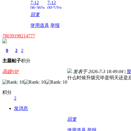
7-12
7-12
06:36!read!
00:53!read!
回复
使用道具
举报
78039198214777
0
2
2
主题
帖子
积分
高级VIP
发表于 2026-7-3 18:49:04
|
什么时候升级完毕是明天还是
积分
2
发消息
回复
使用道具
举报