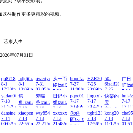
尊会员下载不受影响。
如既往制作更多更精彩的视频。
生
01日
ai!2026-
0521!zai!2026-
qq871846365!zai!2026-
hdjdjj!zai!2026-
qwertyuioppoiuy!zai!2026-
hope!zai!2026-
HZR20081223!zai!202
50-
从一而
广日
8-1
8-1
7-31
7-27
7-25
6!zai!2026-
终!zai!2026-
旷!zai
ad!
17:33!read!
13:09!read!
02:05!read!
11:08!read!
23:09!read!
7-25
7-30
7-24
07:59!read!
i!2026-
67489!zai!2026-
yadan001!zai!2026-
pqoe0192ieur!zai!2026-
jingxx!zai!2026-
hnjs!
鳄
梦喵
日记小
快樂的
00:12!read!
22:02
7-18
7-17
7-17
7-17
鱼!zai!2026-
谷!zai!2026-
姐!zai!2026-
天
ad!
21:52!read!
20:46!read!
20:42!read!
17:11
7-18
7-18
7-18
空!zai!2026-
026-
ai!2026-
dansiney!zai!2026-
xiaopeng0901!zai!2026-
wty854414!zai!2026-
xxxxxxxxxxx!zai!2026-
ttght123456!zai!2026-
kong20!zai!20
cha95
你好
13:54!read!
11:26!read!
11:07!read!
7-17
7-14
7-13
7-13
7-13
7-13
7-13
7-13
阿!zai!2026-
20:11!read!
ad!
00:02!read!
22:55!read!
22:21!read!
21:48!read!
17:56!read!
11:12!read!
01:51
7-13
18:11!read!