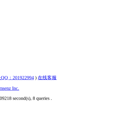
QQ：201922994
)
在线客服
senz Inc.
09218 second(s), 8 queries .