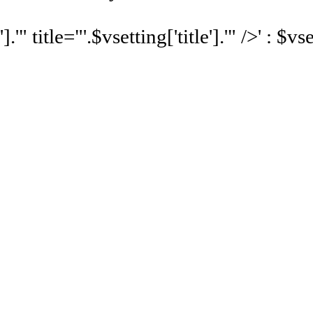
'].'" title="'.$vsetting['title'].'" />' : $v